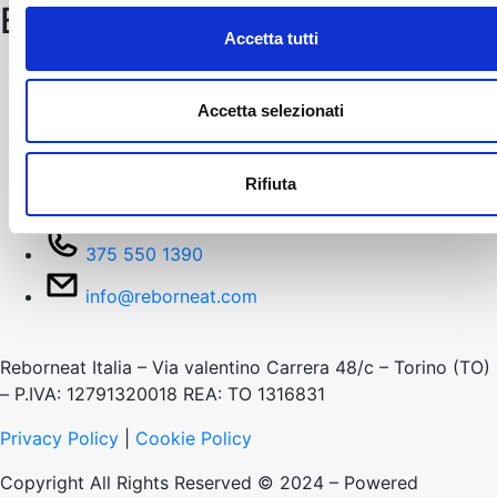
Bar e Pasticceria
Accetta tutti
Via Valentino Carrera, 48/c - 10146 Torino TO
375 540 3883
Accetta selezionati
info@reborneat.com
Rifiuta
Via mercadante 70/a - 10154 torino
375 550 1390
info@reborneat.com
Reborneat Italia – Via valentino Carrera 48/c – Torino (TO)
– P.IVA: 12791320018 REA: TO 1316831
Privacy Policy
|
Cookie Policy
Copyright All Rights Reserved © 2024 – Powered