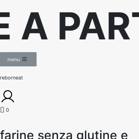
TIRE D
menu
reborneat
0
farine senza glutine e