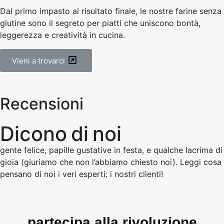
Dal primo impasto al risultato finale, le nostre farine senza
glutine sono il segreto per piatti che uniscono bontà,
leggerezza e creatività in cucina.
Vieni a trovarci
Recensioni
D
i
c
o
n
o
d
i
n
o
i
gente felice, papille gustative in festa, e qualche lacrima di
gioia (giuriamo che non l’abbiamo chiesto noi). Leggi cosa
pensano di noi i veri esperti: i nostri clienti!
partecipa alla rivoluzione