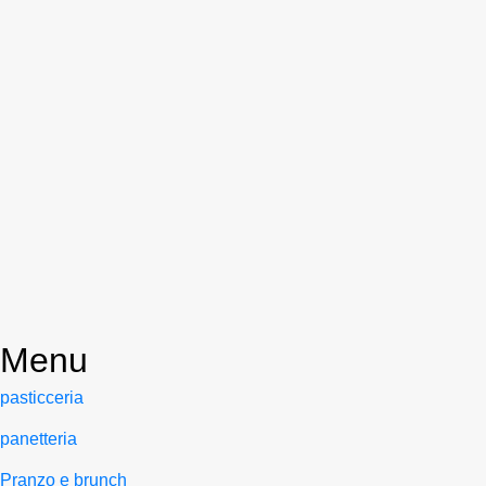
Savoiardi
Cantucci
9,90
€
9,90
€
Occhi di bue al cioccolato
Paste di meliga al cacao
9,90
€
9,90
€
Menu
pasticceria
panetteria
Pranzo e brunch