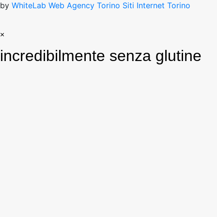
by
WhiteLab
Web Agency Torino
Siti Internet Torino
×
incredibilmente senza glutine
Colomba classica
Colomba al cioccolato
28,00
€
28,00
€