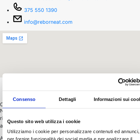
375 550 1390
info@reborneat.com
Consenso
Dettagli
Informazioni sui coo
Ottieni subito il 10% di sconto
Non perdere l’opportunità! Iscriviti alla nostra newsletter e
ricevi subito un incredibile 10% di sconto sul tuo prossimo
Questo sito web utilizza i cookie
acquisto.
Utilizziamo i cookie per personalizzare contenuti ed annunci,
Affrettati, l’offerta è valida solo per un periodo limitato.
per fornire funzionalità dei social media e per analizzare il