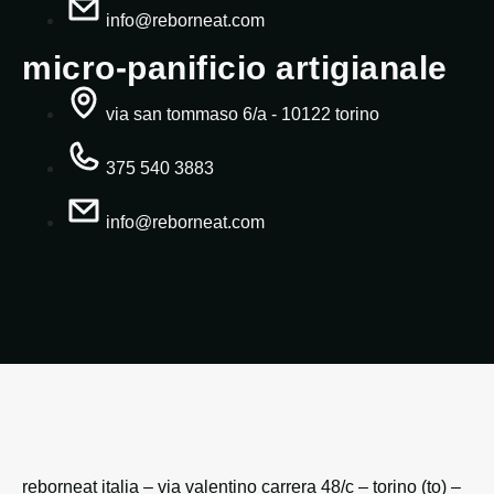
info@reborneat.com
micro-panificio artigianale
via san tommaso 6/a - 10122 torino
375 540 3883
info@reborneat.com
reborneat italia – via valentino carrera 48/c – torino (to) –