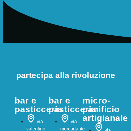
Torte
Biscotti
seguici sui social
partecipa alla rivoluzione
bar e
bar e
micro-
pasticceria
pasticceria
panificio
artigianale
via
via
valentino
mercadante
via