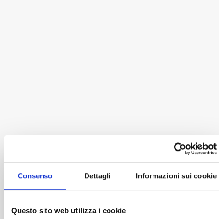
Colomba classica
Colomba al cioccolato
28,00
€
28,00
€
Biscotti
occhi di bue al
cioccolato
9,90
€
Colomba ai frutti di bosco e
Colomba al pistacchio e
cioccolato bianco
amarena
Consenso
Dettagli
Informazioni sui cookie
28,00
€
28,00
€
Questo sito web utilizza i cookie