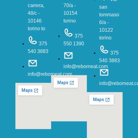
carrera,
70/a -
san
48/c -
10154
tommaso
10146
torino
6/a -
torino to
10122
375
torino
375
550 1390
540 3883
375
540 3883
info@reborneat.com
info@reborneat.com
info@reborneat.