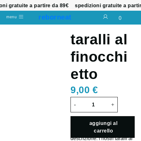
 gratuite a partire da 89€
spedizioni gratuite a partire
reborneat
menu
0
taralli al
finocchi
etto
9,00
€
-
+
aggiungi al
carrello
descrizione: i nostri taralli al