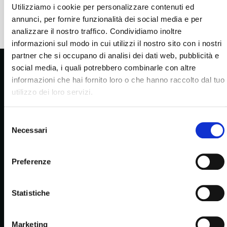
Utilizziamo i cookie per personalizzare contenuti ed
annunci, per fornire funzionalità dei social media e per
analizzare il nostro traffico. Condividiamo inoltre
informazioni sul modo in cui utilizzi il nostro sito con i nostri
Taralli al finocchietto
Grissini
partner che si occupano di analisi dei dati web, pubblicità e
9,00
€
9,00
€
social media, i quali potrebbero combinarle con altre
informazioni che hai fornito loro o che hanno raccolto dal tuo
utilizzo dei loro servizi.
Selezione
Necessari
del
recensioni
consenso
Savoiardi
Cantucci
9,90
€
9,90
€
Preferenze
Statistiche
Marketing