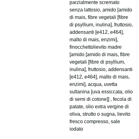
parzialmente scremato
senza lattosio, amido [amido
di mais, fibre vegetali [fibre
di psyllium, inulina], fruttosio,
addensanti [e412, e464],
malto di mais, enzimi],
finocchettolievito madre
[amido [amido di mais, fibre
vegetali [fibre di psyllium,
inulina], fruttosio, addensanti
[e412, e464], malto di mais,
enzimi], acqua, uvetta
sultanina [uva essiccata, olio
di semi di cotone]] , fecola di
patate, olio extra vergine di
oliva, strutto o sugna, lievito
fresco compresso, sale
iodato