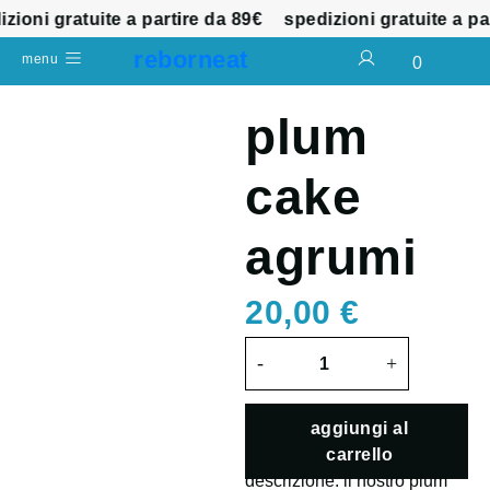
oni gratuite a partire da 89€
spedizioni gratuite a part
reborneat
menu
0
plum
cake
agrumi
20,00
€
-
+
aggiungi al
carrello
descrizione: il nostro plum