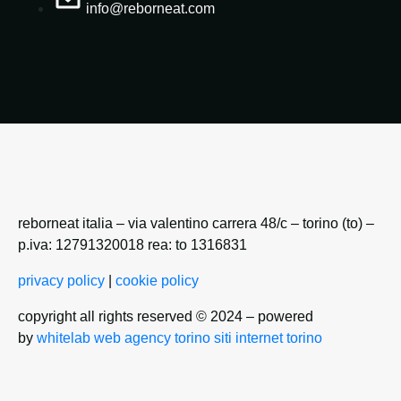
info@reborneat.com
reborneat italia – via valentino carrera 48/c – torino (to) –
p.iva: 12791320018 rea: to 1316831
privacy policy
|
cookie policy
copyright all rights reserved © 2024 – powered
by
whitelab
web agency torino
siti internet torino