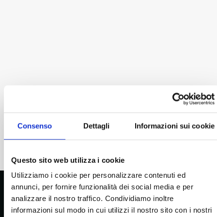
Colomba classica
Colomba al cioccolato
28,00
€
28,00
€
Biscotti
occhi di bue al
cioccolato
9,90
€
Colomba ai frutti di bosco e
Colomba al pistacchio e
cioccolato bianco
amarena
Consenso
Dettagli
Informazioni sui cookie
28,00
€
28,00
€
Questo sito web utilizza i cookie
Utilizziamo i cookie per personalizzare contenuti ed
annunci, per fornire funzionalità dei social media e per
analizzare il nostro traffico. Condividiamo inoltre
informazioni sul modo in cui utilizzi il nostro sito con i nostri
Taralli al finocchietto
Grissini