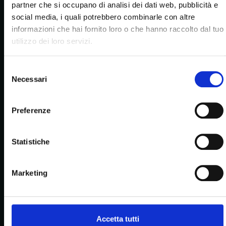
partner che si occupano di analisi dei dati web, pubblicità e
9,00
€
9,00
€
social media, i quali potrebbero combinarle con altre
informazioni che hai fornito loro o che hanno raccolto dal tuo
recensioni
utilizzo dei loro servizi.
Selezione
Necessari
del
consenso
Savoiardi
Cantucci
9,90
€
9,90
€
Preferenze
Statistiche
d
i
c
o
n
o
d
i
n
o
i
Marketing
gente felice, papille gustative in festa, e qualche
lacrima di gioia (giuriamo che non l’abbiamo
Occhi di bue al cioccolato
Paste di meliga al cacao
chiesto noi). leggi cosa pensano di noi i veri
9,90
€
9,90
€
esperti: i nostri clienti!
Accetta tutti