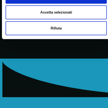
menu
pasticceria
Accetta selezionati
panetteria
Rifiuta
Pranzo e brunch
Aperitivo
Contatti
shop
Grissini e taralli
Spalmabili
Torte
Biscotti
seguici sui social