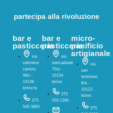
partecipa alla rivoluzione
bar e
bar e
micro-
pasticceria
pasticceria
panificio
artigianale
via
via
valentino
mercadante
via
carrera,
70/a -
san
48/c -
10154
tommaso
10146
torino
6/a -
torino to
10122
375
torino
375
550 1390
540 3883
375