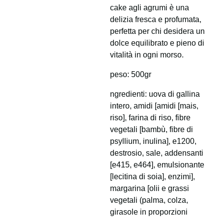
cake agli agrumi è una
delizia fresca e profumata,
perfetta per chi desidera un
dolce equilibrato e pieno di
vitalità in ogni morso.
peso: 500gr
ngredienti: uova di gallina
intero, amidi [amidi [mais,
riso], farina di riso, fibre
vegetali [bambù, fibre di
psyllium, inulina], e1200,
destrosio, sale, addensanti
[e415, e464], emulsionante
[lecitina di soia], enzimi],
margarina [olii e grassi
vegetali (palma, colza,
girasole in proporzioni